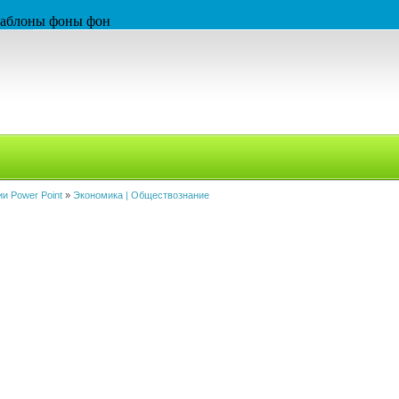
 шаблоны фоны фон
и Power Point
»
Экономика | Обществознание