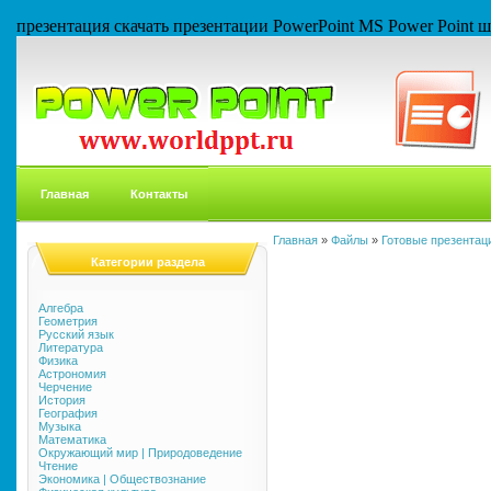
презентация скачать презентации PowerPoint MS Power Point
Главная
Контакты
Главная
»
Файлы
»
Готовые презентаци
Категории раздела
Алгебра
Геометрия
Русский язык
Литература
Физика
Астрономия
Черчение
История
География
Музыка
Математика
Окружающий мир | Природоведение
Чтение
Экономика | Обществознание