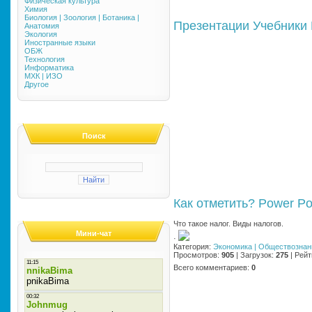
Физическая культура
Химия
Биология | Зоология | Ботаника |
Презентации
Учебники
Анатомия
Экология
Иностранные языки
ОБЖ
Технология
Информатика
МХК | ИЗО
Другое
Поиск
Как отметить?
Power Po
Что такое налог. Виды налогов.
Мини-чат
·
Категория
:
Экономика | Обществознан
Просмотров
:
905
|
Загрузок
:
275
|
Рейт
Всего комментариев
:
0