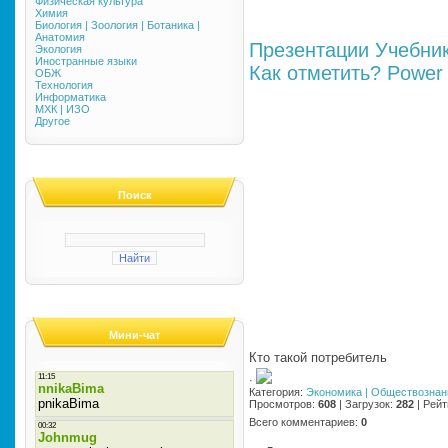
Физическая культура
Химия
Биология | Зоология | Ботаника |
Анатомия
Презентации
Учебни
Экология
Иностранные языки
Как отметить?
Power 
ОБЖ
Технология
Информатика
МХК | ИЗО
Другое
Поиск
Мини-чат
Кто такой потребитель
·
Категория
:
Экономика | Обществознан
Просмотров
:
608
|
Загрузок
:
282
|
Рейт
Всего комментариев
:
0