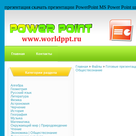
презентация скачать презентации PowerPoint MS Power Point
Главная
Контакты
Главная
»
Файлы
»
Готовые презентаци
Обществознание
Категории раздела
Алгебра
Геометрия
Русский язык
Литература
Физика
Астрономия
Черчение
История
География
Музыка
Математика
Окружающий мир | Природоведение
Чтение
Экономика | Обществознание