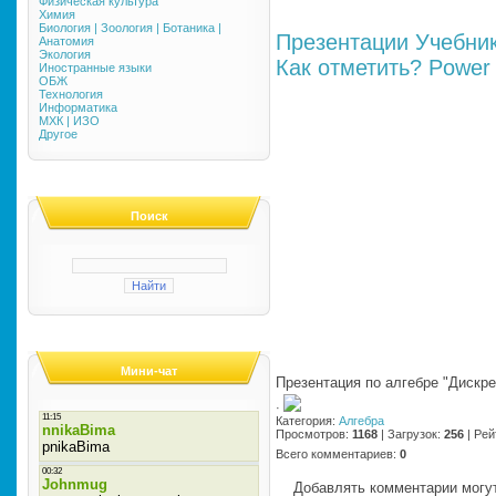
Физическая культура
Химия
Биология | Зоология | Ботаника |
Презентации
Учебни
Анатомия
Экология
Как отметить?
Power 
Иностранные языки
ОБЖ
Технология
Информатика
МХК | ИЗО
Другое
Поиск
Мини-чат
Презентация по алгебре "Дискр
·
Категория
:
Алгебра
Просмотров
:
1168
|
Загрузок
:
256
|
Рей
Всего комментариев
:
0
Добавлять комментарии могут