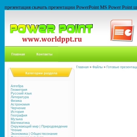
презентация скачать презентации PowerPoint MS Power Point
Главная
Контакты
Главная
»
Файлы
»
Готовые презентаци
Категории раздела
Алгебра
Геометрия
Русский язык
Литература
Физика
Астрономия
Черчение
История
География
Музыка
Математика
Окружающий мир | Природоведение
Чтение
Экономика | Обществознание