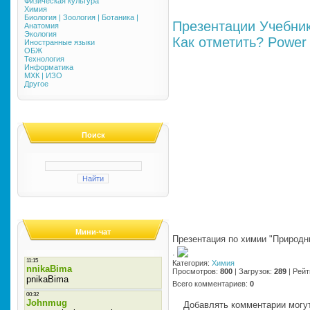
Физическая культура
Химия
Биология | Зоология | Ботаника |
Презентации
Учебни
Анатомия
Экология
Как отметить?
Power 
Иностранные языки
ОБЖ
Технология
Информатика
МХК | ИЗО
Другое
Поиск
Мини-чат
Презентация по химии "Природн
·
Категория
:
Химия
Просмотров
:
800
|
Загрузок
:
289
|
Рейт
Всего комментариев
:
0
Добавлять комментарии могут