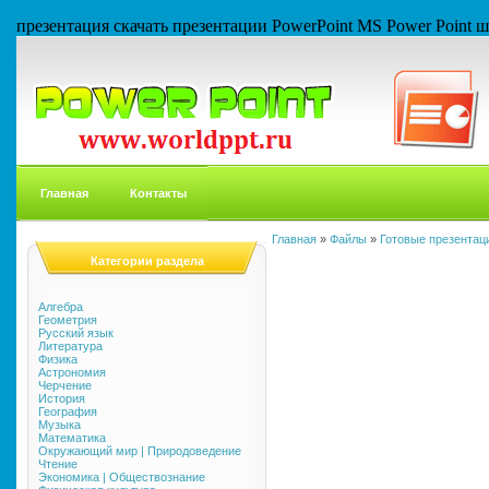
презентация скачать презентации PowerPoint MS Power Point
Главная
Контакты
Главная
»
Файлы
»
Готовые презентаци
Категории раздела
Алгебра
Геометрия
Русский язык
Литература
Физика
Астрономия
Черчение
История
География
Музыка
Математика
Окружающий мир | Природоведение
Чтение
Экономика | Обществознание