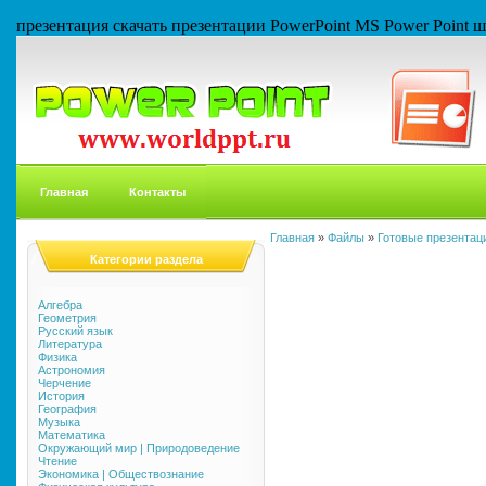
презентация скачать презентации PowerPoint MS Power Point
Главная
Контакты
Главная
»
Файлы
»
Готовые презентаци
Категории раздела
Алгебра
Геометрия
Русский язык
Литература
Физика
Астрономия
Черчение
История
География
Музыка
Математика
Окружающий мир | Природоведение
Чтение
Экономика | Обществознание