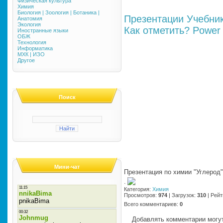
Физическая культура
Химия
Биология | Зоология | Ботаника |
Презентации
Учебни
Анатомия
Экология
Как отметить?
Power 
Иностранные языки
ОБЖ
Технология
Информатика
МХК | ИЗО
Другое
Поиск
Мини-чат
Презентация по химии "Углерод"
·
Категория
:
Химия
Просмотров
:
974
|
Загрузок
:
310
|
Рейт
Всего комментариев
:
0
Добавлять комментарии могут