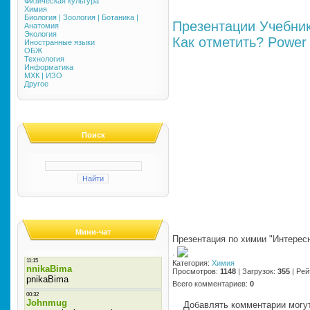
Физическая культура
Химия
Биология | Зоология | Ботаника |
Презентации
Учебни
Анатомия
Экология
Как отметить?
Power 
Иностранные языки
ОБЖ
Технология
Информатика
МХК | ИЗО
Другое
Поиск
Мини-чат
Презентация по химии "Интерес
·
Категория
:
Химия
Просмотров
:
1148
|
Загрузок
:
355
|
Рей
Всего комментариев
:
0
Добавлять комментарии могут