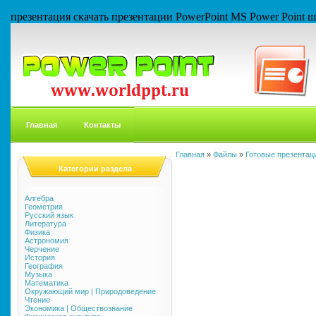
презентация скачать презентации PowerPoint MS Power Point
Главная
Контакты
Главная
»
Файлы
»
Готовые презентаци
Категории раздела
Алгебра
Геометрия
Русский язык
Литература
Физика
Астрономия
Черчение
История
География
Музыка
Математика
Окружающий мир | Природоведение
Чтение
Экономика | Обществознание