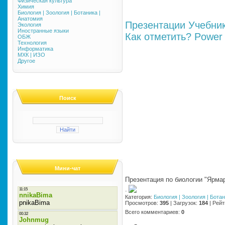
Физическая культура
Химия
Биология | Зоология | Ботаника |
Анатомия
Презентации
Учебни
Экология
Иностранные языки
Как отметить?
Power 
ОБЖ
Технология
Информатика
МХК | ИЗО
Другое
Поиск
Мини-чат
Презентация по биологии "Ярмар
·
Категория
:
Биология | Зоология | Бота
Просмотров
:
395
|
Загрузок
:
184
|
Рейт
Всего комментариев
:
0