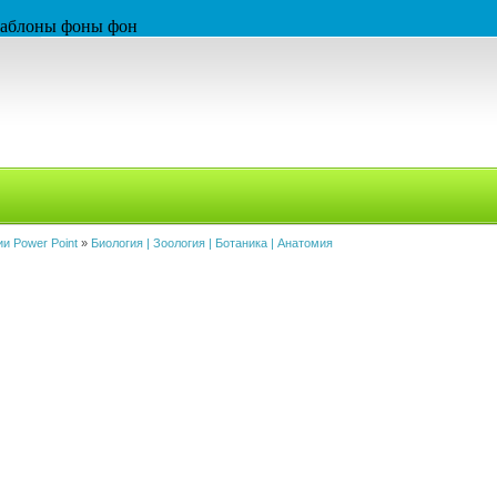
 шаблоны фоны фон
и Power Point
»
Биология | Зоология | Ботаника | Анатомия