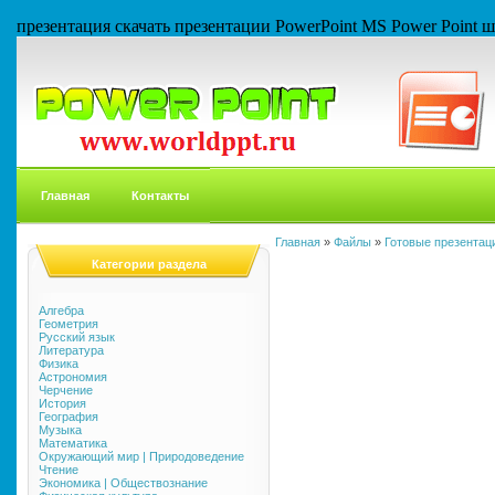
презентация скачать презентации PowerPoint MS Power Point
Главная
Контакты
Главная
»
Файлы
»
Готовые презентаци
Категории раздела
Алгебра
Геометрия
Русский язык
Литература
Физика
Астрономия
Черчение
История
География
Музыка
Математика
Окружающий мир | Природоведение
Чтение
Экономика | Обществознание