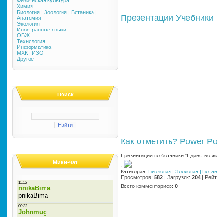
Физическая культура
Химия
Биология | Зоология | Ботаника |
Презентации
Учебники
Анатомия
Экология
Иностранные языки
ОБЖ
Технология
Информатика
МХК | ИЗО
Другое
Поиск
Как отметить?
Power Po
Презентация по ботанике "Единство ж
Мини-чат
·
Категория
:
Биология | Зоология | Бота
Просмотров
:
582
|
Загрузок
:
204
|
Рейт
Всего комментариев
:
0