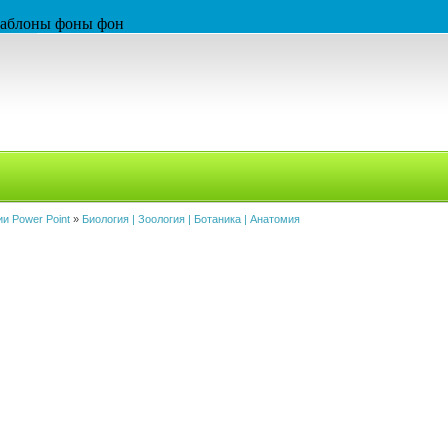
 шаблоны фоны фон
и Power Point
»
Биология | Зоология | Ботаника | Анатомия