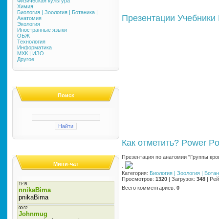
Физическая культура
Химия
Биология | Зоология | Ботаника |
Презентации
Учебники
Анатомия
Экология
Иностранные языки
ОБЖ
Технология
Информатика
МХК | ИЗО
Другое
Поиск
Как отметить?
Power Po
Презентация по анатомии "Группы кро
Мини-чат
·
Категория
:
Биология | Зоология | Бота
Просмотров
:
1320
|
Загрузок
:
348
|
Рей
Всего комментариев
:
0