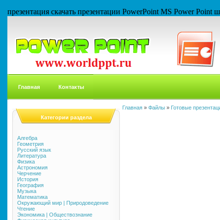
презентация скачать презентации PowerPoint MS Power Point
Главная
Контакты
Главная
»
Файлы
»
Готовые презентаци
Категории раздела
Алгебра
Геометрия
Русский язык
Литература
Физика
Астрономия
Черчение
История
География
Музыка
Математика
Окружающий мир | Природоведение
Чтение
Экономика | Обществознание