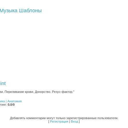
Музыка
Шаблоны
int
ви. Переливание крови. Донорство. Резус-фактор."
ника | Анатомия
тинг
:
0.0
/
0
Добавлять комментарии могут только зарегистрированные пользователи.
[
Регистрация
|
Вход
]