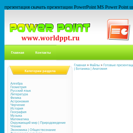
презентация скачать презентации PowerPoint MS Power Point
Главная
Контакты
Главная
»
Файлы
»
Готовые презентаци
| Ботаника | Анатомия
Категории раздела
Алгебра
Геометрия
Русский язык
Литература
Физика
Астрономия
Черчение
История
География
Музыка
Математика
Окружающий мир | Природоведение
Чтение
Экономика | Обществознание