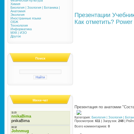
Физическая культура
Химия
Биология | Зоология | Ботаника |
Анатомия
Презентации
Учебни
Экология
Иностранные языки
Как отметить?
Power 
ОБЖ
Технология
Информатика
МХК | ИЗО
Другое
Поиск
Мини-чат
Презентация по анатомии "Соста
·
Категория
:
Биология | Зоология | Бота
Просмотров
:
611
|
Загрузок
:
248
|
Рейт
Всего комментариев
:
0