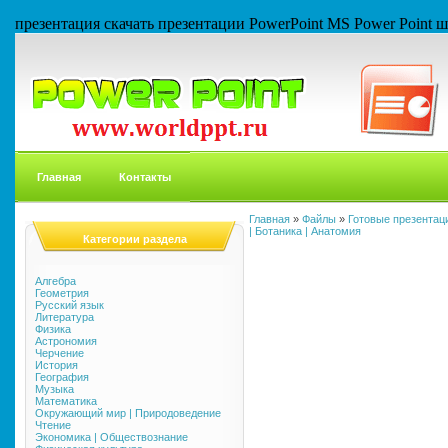
презентация скачать презентации PowerPoint MS Power Point
Главная
Контакты
Главная
»
Файлы
»
Готовые презентаци
| Ботаника | Анатомия
Категории раздела
Алгебра
Геометрия
Русский язык
Литература
Физика
Астрономия
Черчение
История
География
Музыка
Математика
Окружающий мир | Природоведение
Чтение
Экономика | Обществознание