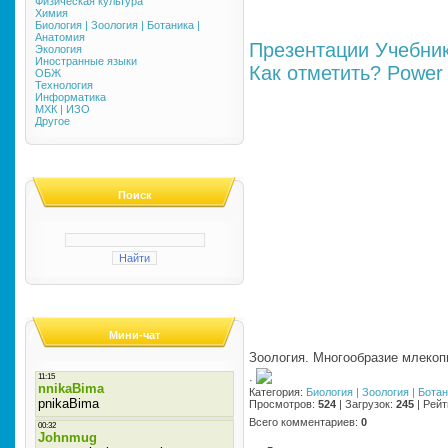
Физическая культура
Химия
Биология | Зоология | Ботаника |
Анатомия
Презентации
Учебни
Экология
Иностранные языки
Как отметить?
Power 
ОБЖ
Технология
Информатика
МХК | ИЗО
Другое
Поиск
Мини-чат
Зоология. Многообразие млеко
·
Категория
:
Биология | Зоология | Бота
Просмотров
:
524
|
Загрузок
:
245
|
Рейт
Всего комментариев
:
0