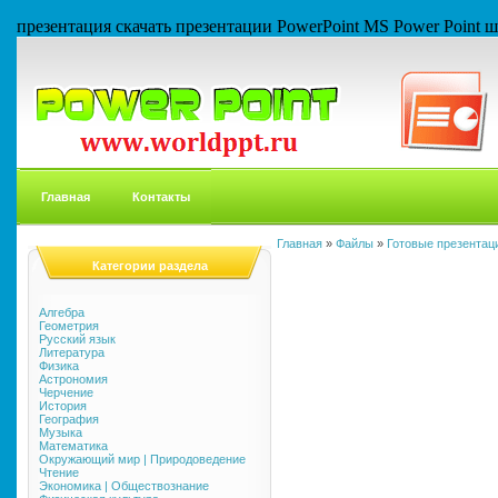
презентация скачать презентации PowerPoint MS Power Point
Главная
Контакты
Главная
»
Файлы
»
Готовые презентаци
Категории раздела
Алгебра
Геометрия
Русский язык
Литература
Физика
Астрономия
Черчение
История
География
Музыка
Математика
Окружающий мир | Природоведение
Чтение
Экономика | Обществознание