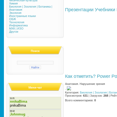
Физическая культура
Химия
Биология | Зоология | Ботаника |
Презентации
Учебники
Анатомия
Экология
Иностранные языки
ОБЖ
Технология
Информатика
МХК | ИЗО
Другое
Поиск
Как отметить?
Power Po
Анатомия. Нарушение зрения
Мини-чат
·
Категория
:
Биология | Зоология | Бота
Просмотров
:
631
|
Загрузок
:
268
|
Рейт
Всего комментариев
:
0