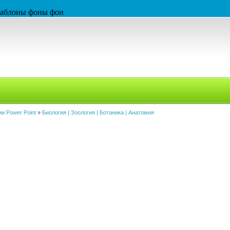
 шаблоны фоны фон
и Power Point
»
Биология | Зоология | Ботаника | Анатомия