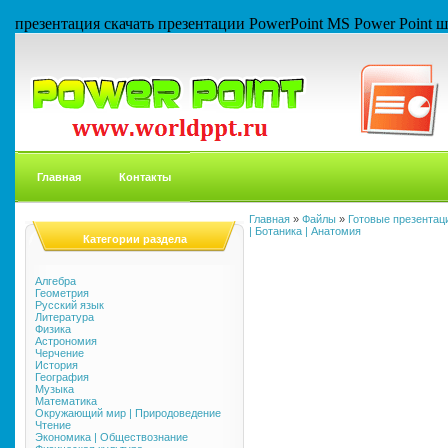
презентация скачать презентации PowerPoint MS Power Point
Главная
Контакты
Главная
»
Файлы
»
Готовые презентаци
| Ботаника | Анатомия
Категории раздела
Алгебра
Геометрия
Русский язык
Литература
Физика
Астрономия
Черчение
История
География
Музыка
Математика
Окружающий мир | Природоведение
Чтение
Экономика | Обществознание