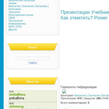
Физическая культура
Химия
Биология | Зоология | Ботаника |
Анатомия
Презентации
Учебни
Экология
Иностранные языки
Как отметить?
Power 
ОБЖ
Технология
Информатика
МХК | ИЗО
Другое
Поиск
Мини-чат
Горизонты гибридизации
·
Категория
:
Биология | Зоология | Бота
Просмотров
:
670
|
Загрузок
:
280
|
Рейт
Всего комментариев
:
0