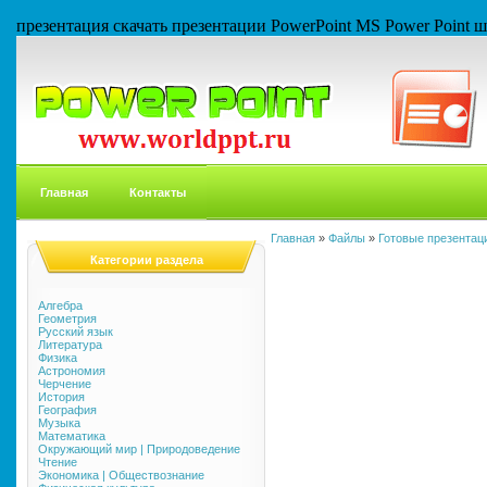
презентация скачать презентации PowerPoint MS Power Point
Главная
Контакты
Главная
»
Файлы
»
Готовые презентаци
Категории раздела
Алгебра
Геометрия
Русский язык
Литература
Физика
Астрономия
Черчение
История
География
Музыка
Математика
Окружающий мир | Природоведение
Чтение
Экономика | Обществознание