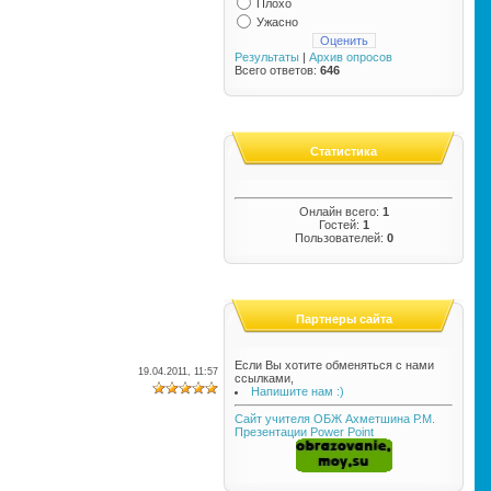
Плохо
Ужасно
Результаты
|
Архив опросов
Всего ответов:
646
Статистика
Онлайн всего:
1
Гостей:
1
Пользователей:
0
Партнеры сайта
Если Вы хотите обменяться с нами
19.04.2011, 11:57
ссылками,
Напишите нам :)
Сайт учителя ОБЖ Ахметшина Р.М.
Презентации Power Point