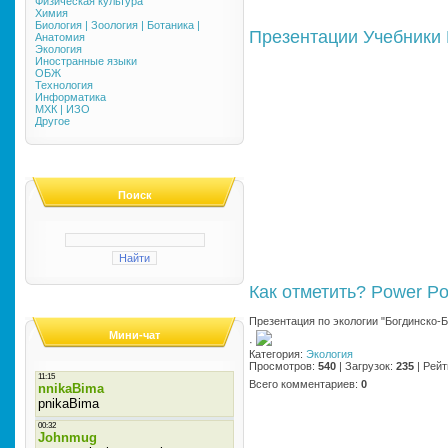
Физическая культура
Химия
Биология | Зоология | Ботаника |
Презентации
Учебники
Анатомия
Экология
Иностранные языки
ОБЖ
Технология
Информатика
МХК | ИЗО
Другое
Поиск
Как отметить?
Power Po
Презентация по экологии "Богдинско-
Мини-чат
·
Категория
:
Экология
Просмотров
:
540
|
Загрузок
:
235
|
Рейт
Всего комментариев
:
0