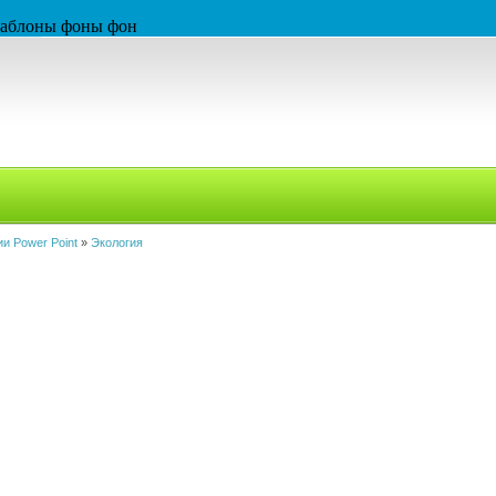
 шаблоны фоны фон
и Power Point
»
Экология