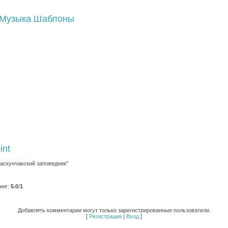
Музыка
Шаблоны
int
Баскунчакский заповедник"
инг
:
5.0
/
1
Добавлять комментарии могут только зарегистрированные пользователи.
[
Регистрация
|
Вход
]