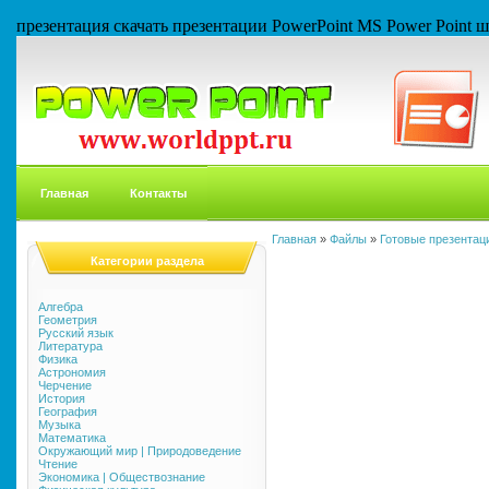
презентация скачать презентации PowerPoint MS Power Point
Главная
Контакты
Главная
»
Файлы
»
Готовые презентаци
Категории раздела
Алгебра
Геометрия
Русский язык
Литература
Физика
Астрономия
Черчение
История
География
Музыка
Математика
Окружающий мир | Природоведение
Чтение
Экономика | Обществознание