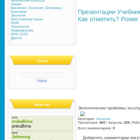
Физическая культура
Химия
Биология | Зоология | Ботаника |
Презентации
Учебни
Анатомия
Экология
Как отметить?
Power 
Иностранные языки
ОБЖ
Технология
Информатика
МХК | ИЗО
Другое
Поиск
Мини-чат
Экологические проблемы экспл
·
Категория
:
Экология
Просмотров
:
663
|
Загрузок
:
229
|
Рейт
Всего комментариев
:
0
Добавлять комментарии могут