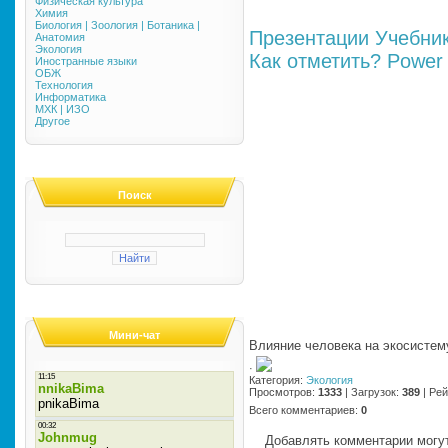
Физическая культура
Химия
Биология | Зоология | Ботаника |
Презентации
Учебни
Анатомия
Экология
Как отметить?
Power 
Иностранные языки
ОБЖ
Технология
Информатика
МХК | ИЗО
Другое
Поиск
Мини-чат
Влияние человека на экосистем
·
Категория
:
Экология
Просмотров
:
1333
|
Загрузок
:
389
|
Рей
Всего комментариев
:
0
Добавлять комментарии могут