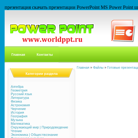
презентация скачать презентации PowerPoint MS Power Point
Главная
Контакты
Главная
»
Файлы
»
Готовые презентаци
Категории раздела
Алгебра
Геометрия
Русский язык
Литература
Физика
Астрономия
Черчение
История
География
Музыка
Математика
Окружающий мир | Природоведение
Чтение
Экономика | Обществознание