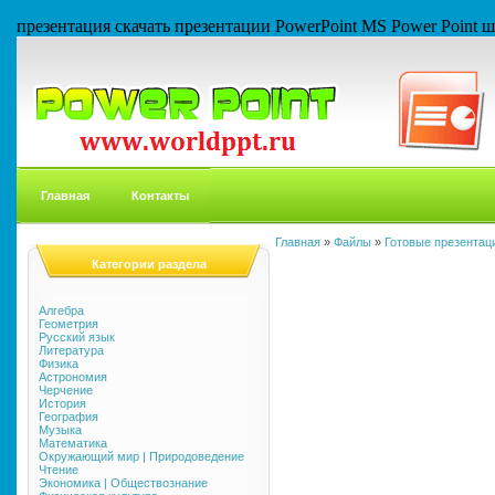
презентация скачать презентации PowerPoint MS Power Point
Главная
Контакты
Главная
»
Файлы
»
Готовые презентаци
Категории раздела
Алгебра
Геометрия
Русский язык
Литература
Физика
Астрономия
Черчение
История
География
Музыка
Математика
Окружающий мир | Природоведение
Чтение
Экономика | Обществознание