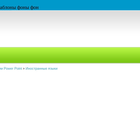
 шаблоны фоны фон
и Power Point
»
Иностранные языки