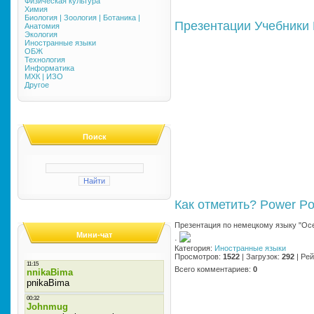
Физическая культура
Химия
Биология | Зоология | Ботаника |
Презентации
Учебники
Анатомия
Экология
Иностранные языки
ОБЖ
Технология
Информатика
МХК | ИЗО
Другое
Поиск
Как отметить?
Power Po
Презентация по немецкому языку "Ос
Мини-чат
·
Категория
:
Иностранные языки
Просмотров
:
1522
|
Загрузок
:
292
|
Рей
Всего комментариев
:
0