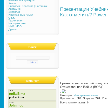
Физическая культура
Химия
Биология | Зоология | Ботаника |
Презентации
Учебни
Анатомия
Экология
Как отметить?
Power 
Иностранные языки
ОБЖ
Технология
Информатика
МХК | ИЗО
Другое
Поиск
Мини-чат
Презентация по английскому язык
Отечественная Война (ВОВ)"
·
Категория
:
Иностранные языки
Просмотров
:
808
|
Загрузок
:
246
|
Рейт
Всего комментариев
:
0