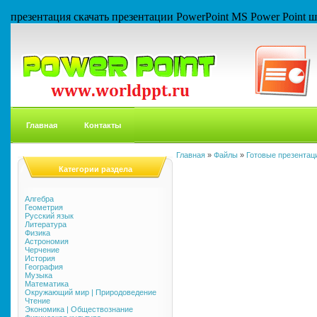
презентация скачать презентации PowerPoint MS Power Point
Главная
Контакты
Главная
»
Файлы
»
Готовые презентаци
Категории раздела
Алгебра
Геометрия
Русский язык
Литература
Физика
Астрономия
Черчение
История
География
Музыка
Математика
Окружающий мир | Природоведение
Чтение
Экономика | Обществознание