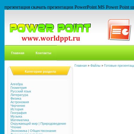
презентация скачать презентации PowerPoint MS Power Point
Главная
Контакты
Главная
»
Файлы
»
Готовые презентаци
Категории раздела
Алгебра
Геометрия
Русский язык
Литература
Физика
Астрономия
Черчение
История
География
Музыка
Математика
Окружающий мир | Природоведение
Чтение
Экономика | Обществознание