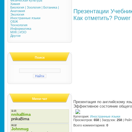
Физическая культура
Химия
Биология | Зоология | Ботаника |
Презентации
Учебни
Анатомия
Экология
Как отметить?
Power 
Иностранные языки
ОБЖ
Технология
Информатика
МХК | ИЗО
Другое
Поиск
Мини-чат
Презентация по английскому языку 
Эффективное состояние общего
·
Категория
:
Иностранные языки
Просмотров
:
658
|
Загрузок
:
258
|
Рейт
Всего комментариев
:
0