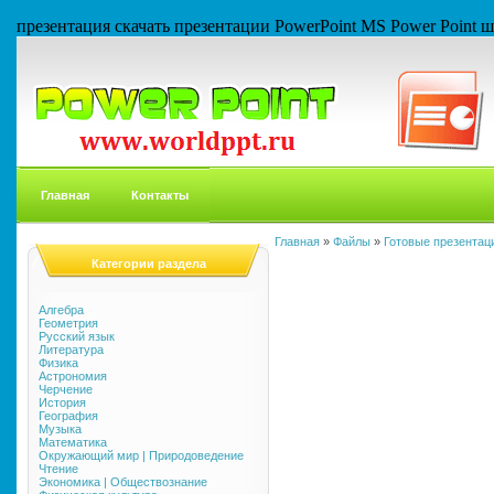
презентация скачать презентации PowerPoint MS Power Point
Главная
Контакты
Главная
»
Файлы
»
Готовые презентаци
Категории раздела
Алгебра
Геометрия
Русский язык
Литература
Физика
Астрономия
Черчение
История
География
Музыка
Математика
Окружающий мир | Природоведение
Чтение
Экономика | Обществознание