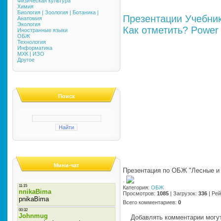
Физическая культура
Химия
Биология | Зоология | Ботаника |
Презентации
Учебни
Анатомия
Экология
Как отметить?
Power 
Иностранные языки
ОБЖ
Технология
Информатика
МХК | ИЗО
Другое
Поиск
Мини-чат
Презентация по ОБЖ "Лесные и
·
Категория
:
ОБЖ
Просмотров
:
1085
|
Загрузок
:
336
|
Рей
Всего комментариев
:
0
Добавлять комментарии могут