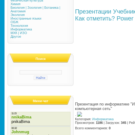
Физическая культура
Химия
Биология | Зоология | Ботаника |
Презентации
Учебни
Анатомия
Экология
Как отметить?
Power 
Иностранные языки
ОБЖ
Технология
Информатика
МХК | ИЗО
Другое
Поиск
Мини-чат
Презентация по информатике "И
компьютерная сеть"
·
Категория
:
Информатика
Просмотров
:
1186
|
Загрузок
:
345
|
Рей
Всего комментариев
:
0