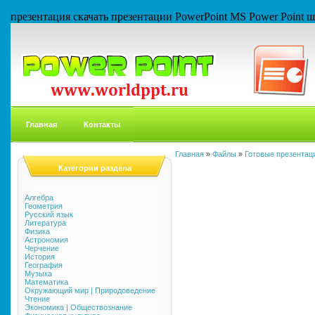
презентация скачать презентации PowerPoint MS Power Point
Главная
Контакты
Главная
»
Файлы
»
Готовые презентаци
Категории раздела
Алгебра
Геометрия
Русский язык
Литература
Физика
Астрономия
Черчение
История
География
Музыка
Математика
Окружающий мир | Природоведение
Чтение
Экономика | Обществознание