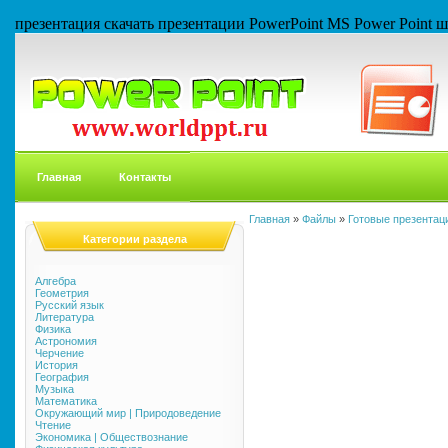
презентация скачать презентации PowerPoint MS Power Point
Главная
Контакты
Главная
»
Файлы
»
Готовые презентаци
Категории раздела
Алгебра
Геометрия
Русский язык
Литература
Физика
Астрономия
Черчение
История
География
Музыка
Математика
Окружающий мир | Природоведение
Чтение
Экономика | Обществознание