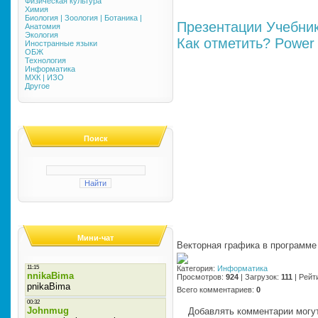
Физическая культура
Химия
Биология | Зоология | Ботаника |
Презентации
Учебни
Анатомия
Экология
Как отметить?
Power 
Иностранные языки
ОБЖ
Технология
Информатика
МХК | ИЗО
Другое
Поиск
Мини-чат
Векторная графика в программе 
Категория
:
Информатика
Просмотров
:
924
|
Загрузок
:
111
|
Рейт
Всего комментариев
:
0
Добавлять комментарии могут