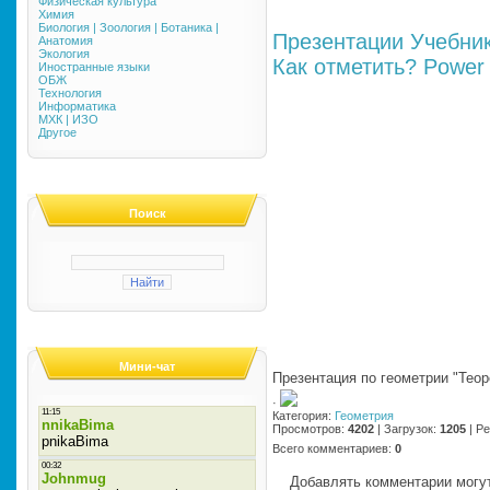
Физическая культура
Химия
Биология | Зоология | Ботаника |
Презентации
Учебни
Анатомия
Экология
Как отметить?
Power 
Иностранные языки
ОБЖ
Технология
Информатика
МХК | ИЗО
Другое
Поиск
Мини-чат
Презентация по геометрии "Тео
·
Категория
:
Геометрия
Просмотров
:
4202
|
Загрузок
:
1205
|
Ре
Всего комментариев
:
0
Добавлять комментарии могут