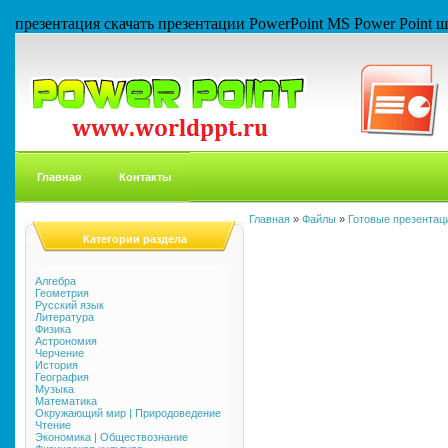
презентация скачать презентации PowerPoint MS Power Point
Главная
Контакты
Главная
»
Файлы
»
Готовые презентаци
Категории раздела
Алгебра
Геометрия
Русский язык
Литература
Физика
Астрономия
Черчение
История
География
Музыка
Математика
Окружающий мир | Природоведение
Чтение
Экономика | Обществознание