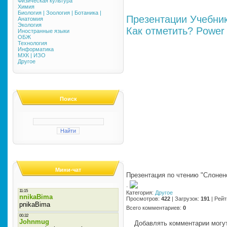
Физическая культура
Химия
Биология | Зоология | Ботаника |
Презентации
Учебни
Анатомия
Экология
Как отметить?
Power 
Иностранные языки
ОБЖ
Технология
Информатика
МХК | ИЗО
Другое
Поиск
Мини-чат
Презентация по чтению "Слонен
·
Категория
:
Другое
Просмотров
:
422
|
Загрузок
:
191
|
Рейт
Всего комментариев
:
0
Добавлять комментарии могут