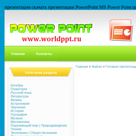
презентация скачать презентации PowerPoint MS Power Point
Главная
Контакты
Главная
»
Файлы
»
Готовые презентаци
Категории раздела
Алгебра
Геометрия
Русский язык
Литература
Физика
Астрономия
Черчение
История
География
Музыка
Математика
Окружающий мир | Природоведение
Чтение
Экономика | Обществознание