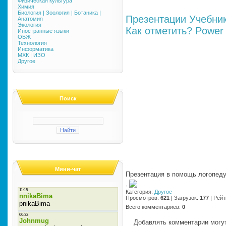
Физическая культура
Химия
Биология | Зоология | Ботаника |
Презентации
Учебни
Анатомия
Экология
Как отметить?
Power 
Иностранные языки
ОБЖ
Технология
Информатика
МХК | ИЗО
Другое
Поиск
Мини-чат
Презентация в помощь логопеду
·
Категория
:
Другое
Просмотров
:
621
|
Загрузок
:
177
|
Рейт
Всего комментариев
:
0
Добавлять комментарии могут