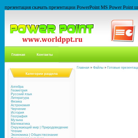
презентация скачать презентации PowerPoint MS Power Point
Главная
Контакты
Главная
»
Файлы
»
Готовые презентаци
Категории раздела
Алгебра
Геометрия
Русский язык
Литература
Физика
Астрономия
Черчение
История
География
Музыка
Математика
Окружающий мир | Природоведение
Чтение
Экономика | Обществознание