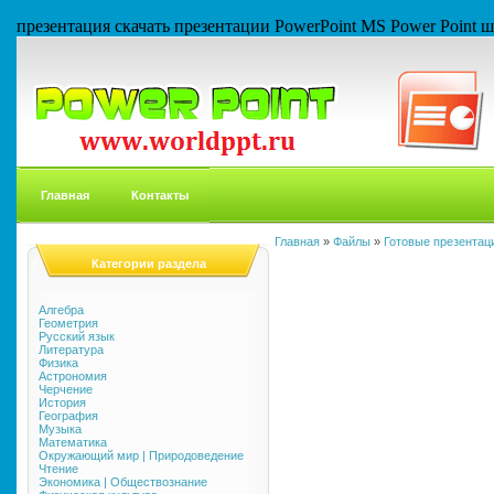
презентация скачать презентации PowerPoint MS Power Point
Главная
Контакты
Главная
»
Файлы
»
Готовые презентаци
Категории раздела
Алгебра
Геометрия
Русский язык
Литература
Физика
Астрономия
Черчение
История
География
Музыка
Математика
Окружающий мир | Природоведение
Чтение
Экономика | Обществознание