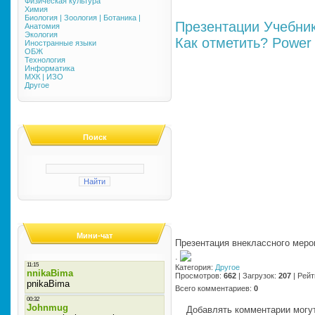
Физическая культура
Химия
Биология | Зоология | Ботаника |
Презентации
Учебни
Анатомия
Экология
Как отметить?
Power 
Иностранные языки
ОБЖ
Технология
Информатика
МХК | ИЗО
Другое
Поиск
Мини-чат
Презентация внеклассного меро
·
Категория
:
Другое
Просмотров
:
662
|
Загрузок
:
207
|
Рейт
Всего комментариев
:
0
Добавлять комментарии могут