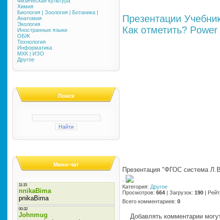
Физическая культура
Химия
Биология | Зоология | Ботаника |
Презентации
Учебни
Анатомия
Экология
Как отметить?
Power 
Иностранные языки
ОБЖ
Технология
Информатика
МХК | ИЗО
Другое
Поиск
Мини-чат
Презентация "ФГОС система Л.В
·
Категория
:
Другое
Просмотров
:
664
|
Загрузок
:
190
|
Рейт
Всего комментариев
:
0
Добавлять комментарии могут