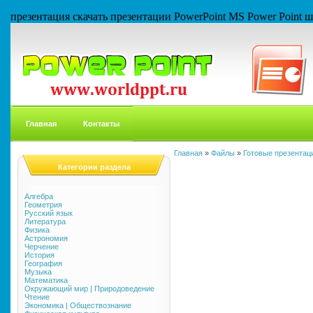
презентация скачать презентации PowerPoint MS Power Point
Главная
Контакты
Главная
»
Файлы
»
Готовые презентаци
Категории раздела
Алгебра
Геометрия
Русский язык
Литература
Физика
Астрономия
Черчение
История
География
Музыка
Математика
Окружающий мир | Природоведение
Чтение
Экономика | Обществознание