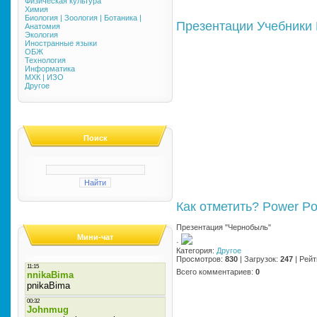
Физическая культура
Химия
Биология | Зоология | Ботаника |
Презентации
Учебники
Анатомия
Экология
Иностранные языки
ОБЖ
Технология
Информатика
МХК | ИЗО
Другое
Поиск
Как отметить?
Power Po
Презентация "Чернобыль"
Мини-чат
·
Категория
:
Другое
Просмотров
:
830
|
Загрузок
:
247
|
Рейт
Всего комментариев
:
0