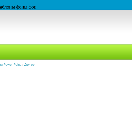
 шаблоны фоны фон
и Power Point
»
Другое