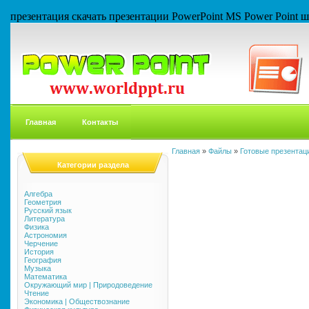
презентация скачать презентации PowerPoint MS Power Point
Главная
Контакты
Главная
»
Файлы
»
Готовые презентаци
Категории раздела
Алгебра
Геометрия
Русский язык
Литература
Физика
Астрономия
Черчение
История
География
Музыка
Математика
Окружающий мир | Природоведение
Чтение
Экономика | Обществознание