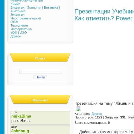
Физическая культура
Химия
Биология | Зоология | Ботаника |
Презентации
Учебни
Анатомия
Экология
Как отметить?
Power 
Иностранные языки
ОБЖ
Технология
Информатика
МХК | ИЗО
Другое
Поиск
Мини-чат
Презентация на тему "Жизнь и т
·
Категория
:
Другое
Просмотров
:
1272
|
Загрузок
:
331
|
Рей
Всего комментариев
:
0
Добавлять комментарии могут