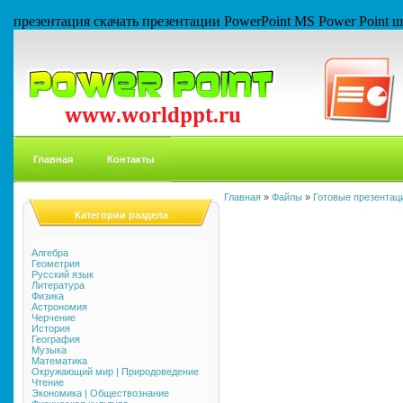
презентация скачать презентации PowerPoint MS Power Point
Главная
Контакты
Главная
»
Файлы
»
Готовые презентаци
Категории раздела
Алгебра
Геометрия
Русский язык
Литература
Физика
Астрономия
Черчение
История
География
Музыка
Математика
Окружающий мир | Природоведение
Чтение
Экономика | Обществознание