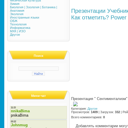
Физическая культура
Химия
Биология | Зоология | Ботаника |
Презентации
Учебни
Анатомия
Экология
Как отметить?
Power 
Иностранные языки
ОБЖ
Технология
Информатика
МХК | ИЗО
Другое
Поиск
Мини-чат
Презентация " Сентиментализм"
·
Категория
:
Другое
Просмотров
:
1409
|
Загрузок
:
332
|
Рей
Всего комментариев
:
0
Добавлять комментарии могут