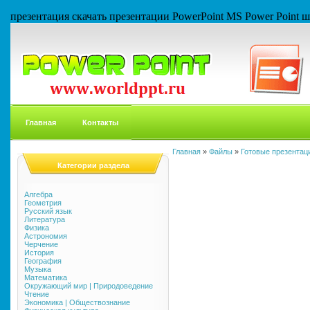
презентация скачать презентации PowerPoint MS Power Point
Главная
Контакты
Главная
»
Файлы
»
Готовые презентаци
Категории раздела
Алгебра
Геометрия
Русский язык
Литература
Физика
Астрономия
Черчение
История
География
Музыка
Математика
Окружающий мир | Природоведение
Чтение
Экономика | Обществознание