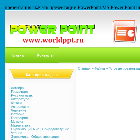
презентация скачать презентации PowerPoint MS Power Point
Главная
Контакты
Главная
»
Файлы
»
Готовые презентаци
Категории раздела
Алгебра
Геометрия
Русский язык
Литература
Физика
Астрономия
Черчение
История
География
Музыка
Математика
Окружающий мир | Природоведение
Чтение
Экономика | Обществознание