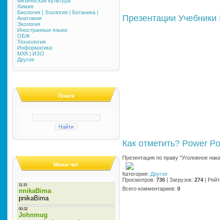
Физическая культура
Химия
Биология | Зоология | Ботаника |
Презентации
Учебники
Анатомия
Экология
Иностранные языки
ОБЖ
Технология
Информатика
МХК | ИЗО
Другое
Поиск
Как отметить?
Power Po
Презентация по праву "Уголовное нака
Мини-чат
·
Категория
:
Другое
Просмотров
:
736
|
Загрузок
:
274
|
Рейт
Всего комментариев
:
0