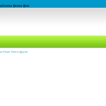
 шаблоны фоны фон
и Power Point
»
Другое