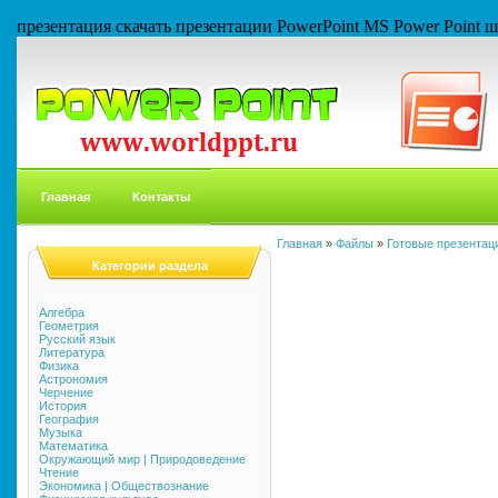
презентация скачать презентации PowerPoint MS Power Point
Главная
Контакты
Главная
»
Файлы
»
Готовые презентаци
Категории раздела
Алгебра
Геометрия
Русский язык
Литература
Физика
Астрономия
Черчение
История
География
Музыка
Математика
Окружающий мир | Природоведение
Чтение
Экономика | Обществознание