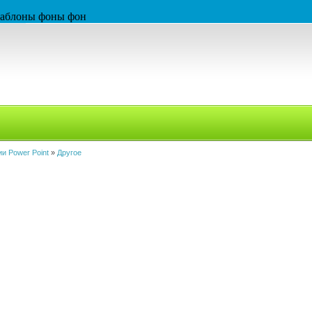
 шаблоны фоны фон
и Power Point
»
Другое