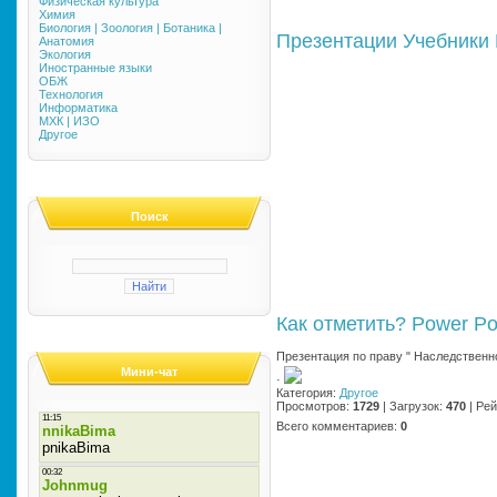
Физическая культура
Химия
Биология | Зоология | Ботаника |
Презентации
Учебники
Анатомия
Экология
Иностранные языки
ОБЖ
Технология
Информатика
МХК | ИЗО
Другое
Поиск
Как отметить?
Power Po
Презентация по праву " Наследственн
Мини-чат
·
Категория
:
Другое
Просмотров
:
1729
|
Загрузок
:
470
|
Рей
Всего комментариев
:
0