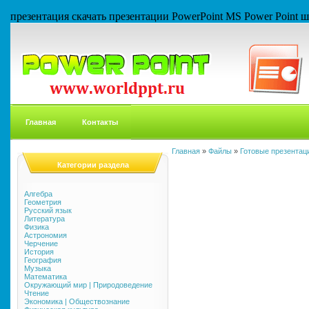
презентация скачать презентации PowerPoint MS Power Point
Главная
Контакты
Главная
»
Файлы
»
Готовые презентаци
Категории раздела
Алгебра
Геометрия
Русский язык
Литература
Физика
Астрономия
Черчение
История
География
Музыка
Математика
Окружающий мир | Природоведение
Чтение
Экономика | Обществознание