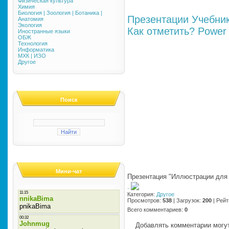
Физическая культура
Химия
Биология | Зоология | Ботаника |
Презентации
Учебни
Анатомия
Экология
Как отметить?
Power 
Иностранные языки
ОБЖ
Технология
Информатика
МХК | ИЗО
Другое
Поиск
Мини-чат
Презентация "Иллюстрации для
·
Категория
:
Другое
Просмотров
:
538
|
Загрузок
:
200
|
Рейт
Всего комментариев
:
0
Добавлять комментарии могут