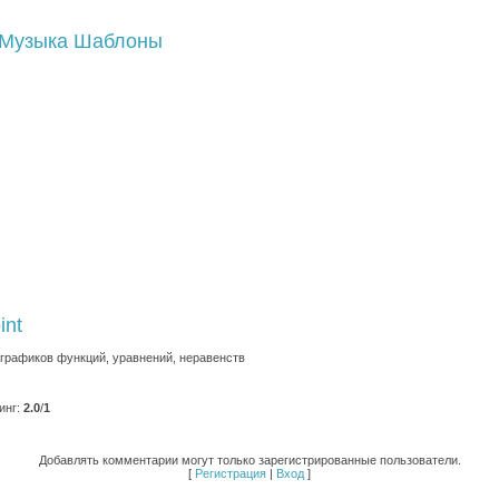
Музыка
Шаблоны
int
графиков функций, уравнений, неравенств
инг
:
2.0
/
1
Добавлять комментарии могут только зарегистрированные пользователи.
[
Регистрация
|
Вход
]