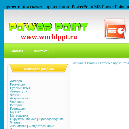
презентация скачать презентации PowerPoint MS Power Point
Главная
Контакты
Главная
»
Файлы
»
Готовые презентаци
Категории раздела
Алгебра
Геометрия
Русский язык
Литература
Физика
Астрономия
Черчение
История
География
Музыка
Математика
Окружающий мир | Природоведение
Чтение
Экономика | Обществознание