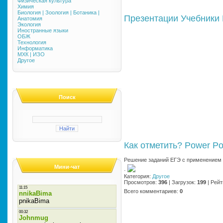
Физическая культура
Химия
Биология | Зоология | Ботаника |
Презентации
Учебники
Анатомия
Экология
Иностранные языки
ОБЖ
Технология
Информатика
МХК | ИЗО
Другое
Поиск
Как отметить?
Power Po
Решение заданий ЕГЭ с применением 
Мини-чат
·
Категория
:
Другое
Просмотров
:
396
|
Загрузок
:
199
|
Рейт
Всего комментариев
:
0