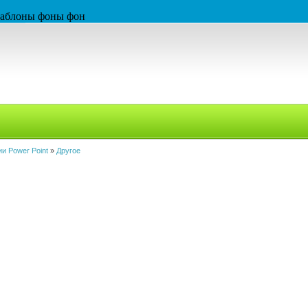
 шаблоны фоны фон
и Power Point
»
Другое