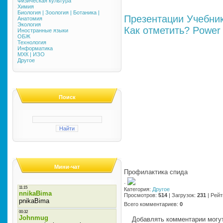
Физическая культура
Химия
Биология | Зоология | Ботаника |
Презентации
Учебни
Анатомия
Экология
Как отметить?
Power 
Иностранные языки
ОБЖ
Технология
Информатика
МХК | ИЗО
Другое
Поиск
Мини-чат
Профилактика спида
·
Категория
:
Другое
Просмотров
:
514
|
Загрузок
:
231
|
Рейт
Всего комментариев
:
0
Добавлять комментарии могут