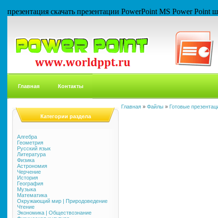
презентация скачать презентации PowerPoint MS Power Point
Главная
Контакты
Главная
»
Файлы
»
Готовые презентаци
Категории раздела
Алгебра
Геометрия
Русский язык
Литература
Физика
Астрономия
Черчение
История
География
Музыка
Математика
Окружающий мир | Природоведение
Чтение
Экономика | Обществознание