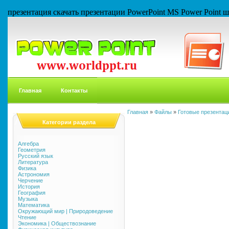
презентация скачать презентации PowerPoint MS Power Point
Главная
Контакты
Главная
»
Файлы
»
Готовые презентаци
Категории раздела
Алгебра
Геометрия
Русский язык
Литература
Физика
Астрономия
Черчение
История
География
Музыка
Математика
Окружающий мир | Природоведение
Чтение
Экономика | Обществознание