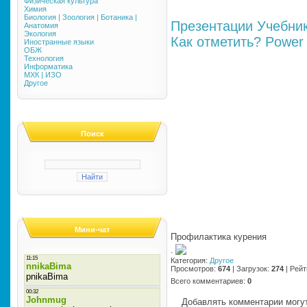
Физическая культура
Химия
Биология | Зоология | Ботаника |
Презентации
Учебни
Анатомия
Экология
Как отметить?
Power 
Иностранные языки
ОБЖ
Технология
Информатика
МХК | ИЗО
Другое
Поиск
Мини-чат
Профилактика курения
·
Категория
:
Другое
Просмотров
:
674
|
Загрузок
:
274
|
Рейт
Всего комментариев
:
0
Добавлять комментарии могут