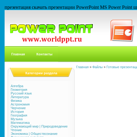
презентация скачать презентации PowerPoint MS Power Point
Главная
Контакты
Главная
»
Файлы
»
Готовые презентаци
Категории раздела
Алгебра
Геометрия
Русский язык
Литература
Физика
Астрономия
Черчение
История
География
Музыка
Математика
Окружающий мир | Природоведение
Чтение
Экономика | Обществознание