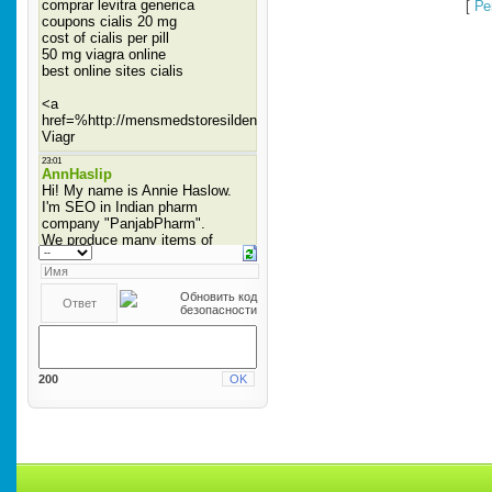
[
Ре
200