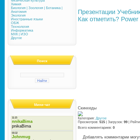
Физическая культура
Химия
Биология | Зоология | Ботаника |
Презентации
Учебни
Анатомия
Экология
Как отметить?
Power 
Иностранные языки
ОБЖ
Технология
Информатика
МХК | ИЗО
Другое
Поиск
Мини-чат
Скинхеды
Категория
:
Другое
Просмотров
:
515
|
Загрузок
:
99
|
Рейти
Всего комментариев
:
0
Добавлять комментарии могут