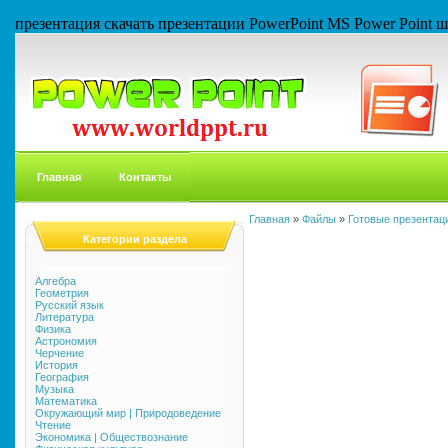
презентация скачать презентации PowerPoint MS Power Point
Главная
Контакты
Главная
»
Файлы
»
Готовые презентаци
Категории раздела
Алгебра
Геометрия
Русский язык
Литература
Физика
Астрономия
Черчение
История
География
Музыка
Математика
Окружающий мир | Природоведение
Чтение
Экономика | Обществознание