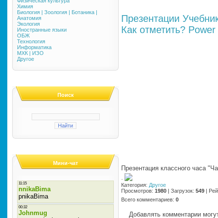
Физическая культура
Химия
Биология | Зоология | Ботаника |
Презентации
Учебни
Анатомия
Экология
Как отметить?
Power 
Иностранные языки
ОБЖ
Технология
Информатика
МХК | ИЗО
Другое
Поиск
Мини-чат
Презентация классного часа "Ч
·
Категория
:
Другое
Просмотров
:
1980
|
Загрузок
:
549
|
Рей
Всего комментариев
:
0
Добавлять комментарии могут