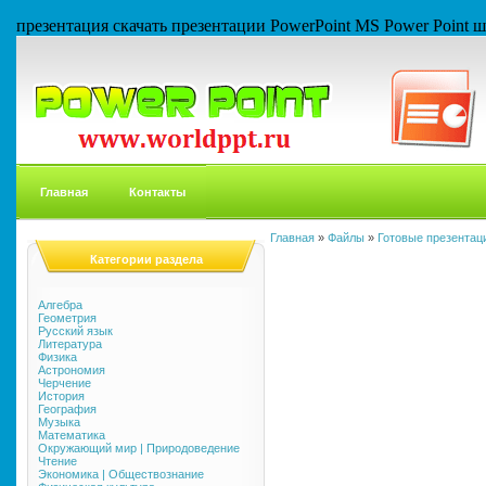
презентация скачать презентации PowerPoint MS Power Point
Главная
Контакты
Главная
»
Файлы
»
Готовые презентаци
Категории раздела
Алгебра
Геометрия
Русский язык
Литература
Физика
Астрономия
Черчение
История
География
Музыка
Математика
Окружающий мир | Природоведение
Чтение
Экономика | Обществознание