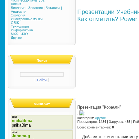
Физическая культура
Химия
Биология | Зоология | Ботаника |
Презентации
Учебни
Анатомия
Экология
Как отметить?
Power 
Иностранные языки
ОБЖ
Технология
Информатика
МХК | ИЗО
Другое
Поиск
Мини-чат
Презентация "Корабли"
·
Категория
:
Другое
Просмотров
:
1484
|
Загрузок
:
435
|
Рей
Всего комментариев
:
0
Добавлять комментарии могут