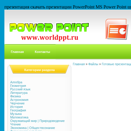
презентация скачать презентации PowerPoint MS Power Point
Главная
Контакты
Главная
»
Файлы
»
Готовые презентаци
Категории раздела
Алгебра
Геометрия
Русский язык
Литература
Физика
Астрономия
Черчение
История
География
Музыка
Математика
Окружающий мир | Природоведение
Чтение
Экономика | Обществознание