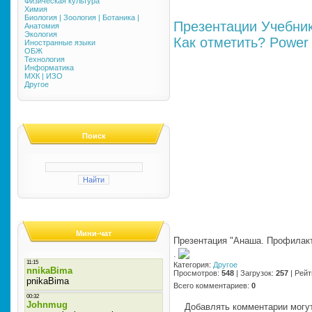
Физическая культура
Химия
Биология | Зоология | Ботаника |
Презентации
Учебни
Анатомия
Экология
Как отметить?
Power 
Иностранные языки
ОБЖ
Технология
Информатика
МХК | ИЗО
Другое
Поиск
Мини-чат
Презентация "Анаша. Профилакт
·
Категория
:
Другое
Просмотров
:
548
|
Загрузок
:
257
|
Рейт
Всего комментариев
:
0
Добавлять комментарии могут