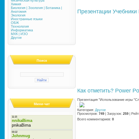
Физическая культура
Химия
Биология | Зоология | Ботаника |
Презентации
Учебники
Анатомия
Экология
Иностранные языки
ОБЖ
Технология
Информатика
МХК | ИЗО
Другое
Поиск
Как отметить?
Power Po
Презентация "Использование игры "Сл
Мини-чат
·
Категория
:
Другое
Просмотров
:
749
|
Загрузок
:
259
|
Рейт
Всего комментариев
:
0