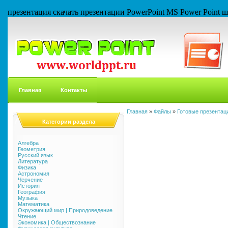
презентация скачать презентации PowerPoint MS Power Point
Главная
Контакты
Главная
»
Файлы
»
Готовые презентаци
Категории раздела
Алгебра
Геометрия
Русский язык
Литература
Физика
Астрономия
Черчение
История
География
Музыка
Математика
Окружающий мир | Природоведение
Чтение
Экономика | Обществознание