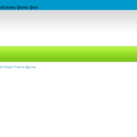
 шаблоны фоны фон
и Power Point
»
Другое