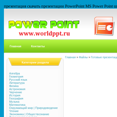
презентация скачать презентации PowerPoint MS Power Point
Главная
Контакты
Главная
»
Файлы
»
Готовые презентаци
Категории раздела
Алгебра
Геометрия
Русский язык
Литература
Физика
Астрономия
Черчение
История
География
Музыка
Математика
Окружающий мир | Природоведение
Чтение
Экономика | Обществознание