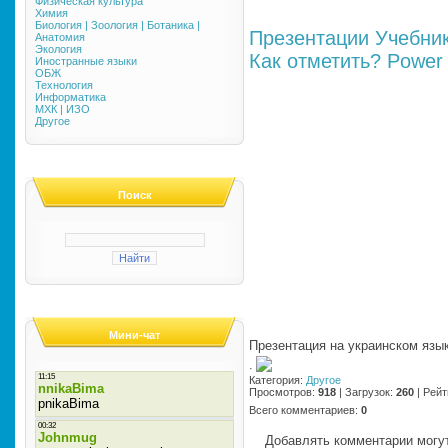
Физическая культура
Химия
Биология | Зоология | Ботаника |
Презентации
Учебни
Анатомия
Экология
Как отметить?
Power 
Иностранные языки
ОБЖ
Технология
Информатика
МХК | ИЗО
Другое
Поиск
Мини-чат
Презентация на украинском язык
·
Категория
:
Другое
Просмотров
:
918
|
Загрузок
:
260
|
Рейт
Всего комментариев
:
0
Добавлять комментарии могут