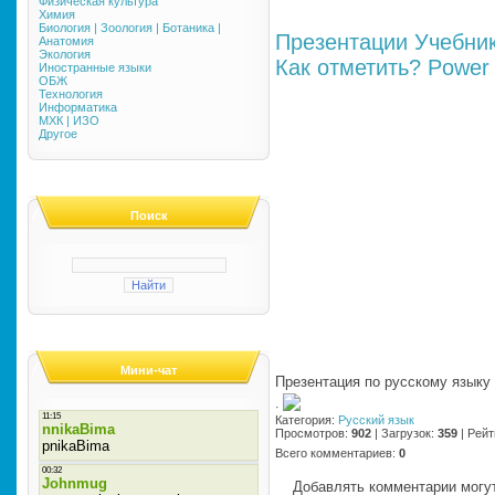
Физическая культура
Химия
Биология | Зоология | Ботаника |
Презентации
Учебни
Анатомия
Экология
Как отметить?
Power 
Иностранные языки
ОБЖ
Технология
Информатика
МХК | ИЗО
Другое
Поиск
Мини-чат
Презентация по русскому языку
·
Категория
:
Русский язык
Просмотров
:
902
|
Загрузок
:
359
|
Рейт
Всего комментариев
:
0
Добавлять комментарии могут