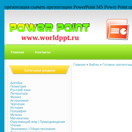
презентация скачать презентации PowerPoint MS Power Point
Главная
Контакты
Главная
»
Файлы
»
Готовые презентаци
Категории раздела
Алгебра
Геометрия
Русский язык
Литература
Физика
Астрономия
Черчение
История
География
Музыка
Математика
Окружающий мир | Природоведение
Чтение
Экономика | Обществознание