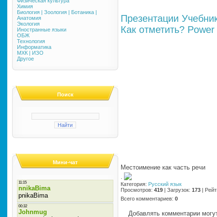
Физическая культура
Химия
Биология | Зоология | Ботаника |
Презентации
Учебни
Анатомия
Экология
Как отметить?
Power 
Иностранные языки
ОБЖ
Технология
Информатика
МХК | ИЗО
Другое
Поиск
Мини-чат
Местоимение как часть речи
·
Категория
:
Русский язык
Просмотров
:
419
|
Загрузок
:
173
|
Рейт
Всего комментариев
:
0
Добавлять комментарии могут