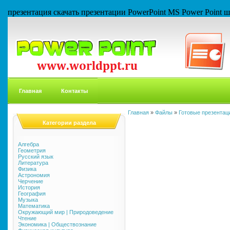
презентация скачать презентации PowerPoint MS Power Point
Главная
Контакты
Главная
»
Файлы
»
Готовые презентаци
Категории раздела
Алгебра
Геометрия
Русский язык
Литература
Физика
Астрономия
Черчение
История
География
Музыка
Математика
Окружающий мир | Природоведение
Чтение
Экономика | Обществознание