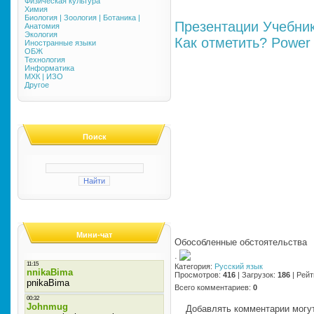
Физическая культура
Химия
Биология | Зоология | Ботаника |
Презентации
Учебни
Анатомия
Экология
Как отметить?
Power 
Иностранные языки
ОБЖ
Технология
Информатика
МХК | ИЗО
Другое
Поиск
Мини-чат
Обособленные обстоятельства
·
Категория
:
Русский язык
Просмотров
:
416
|
Загрузок
:
186
|
Рейт
Всего комментариев
:
0
Добавлять комментарии могут