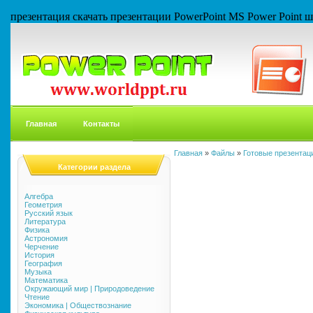
презентация скачать презентации PowerPoint MS Power Point
Главная
Контакты
Главная
»
Файлы
»
Готовые презентаци
Категории раздела
Алгебра
Геометрия
Русский язык
Литература
Физика
Астрономия
Черчение
История
География
Музыка
Математика
Окружающий мир | Природоведение
Чтение
Экономика | Обществознание