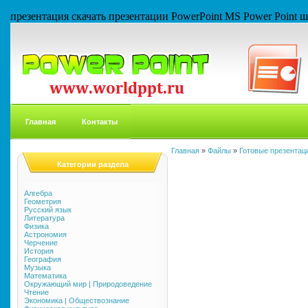
презентация скачать презентации PowerPoint MS Power Point
Главная
Контакты
Главная
»
Файлы
»
Готовые презентаци
Категории раздела
Алгебра
Геометрия
Русский язык
Литература
Физика
Астрономия
Черчение
История
География
Музыка
Математика
Окружающий мир | Природоведение
Чтение
Экономика | Обществознание