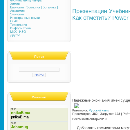
Физическая культура
Химия
Биология | Зоология | Ботаника |
Презентации
Учебни
Анатомия
Экология
Как отметить?
Power 
Иностранные языки
ОБЖ
Технология
Информатика
МХК | ИЗО
Другое
Поиск
Мини-чат
Падежные окончания имен суще
·
Категория
:
Русский язык
Просмотров
:
382
|
Загрузок
:
193
|
Рейт
Всего комментариев
:
0
Добавлять комментарии могут