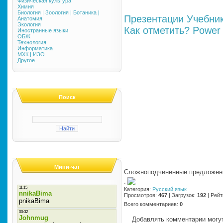
Физическая культура
Химия
Биология | Зоология | Ботаника |
Презентации
Учебни
Анатомия
Экология
Как отметить?
Power 
Иностранные языки
ОБЖ
Технология
Информатика
МХК | ИЗО
Другое
Поиск
Мини-чат
Сложноподчиненные предложени
·
Категория
:
Русский язык
Просмотров
:
467
|
Загрузок
:
192
|
Рейт
Всего комментариев
:
0
Добавлять комментарии могут