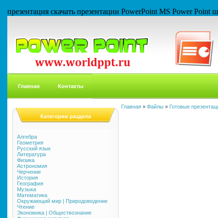
презентация скачать презентации PowerPoint MS Power Point
Главная
Контакты
Главная
»
Файлы
»
Готовые презентаци
Категории раздела
Алгебра
Геометрия
Русский язык
Литература
Физика
Астрономия
Черчение
История
География
Музыка
Математика
Окружающий мир | Природоведение
Чтение
Экономика | Обществознание