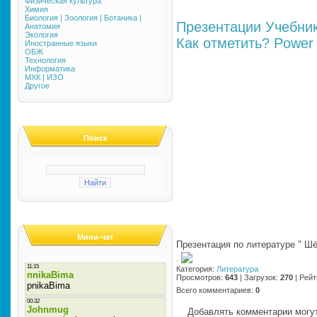
Физическая культура
Химия
Биология | Зоология | Ботаника |
Презентации
Учебни
Анатомия
Экология
Как отметить?
Power 
Иностранные языки
ОБЖ
Технология
Информатика
МХК | ИЗО
Другое
Поиск
Мини-чат
Презентация по литературе " Шёп
·
Категория
:
Литература
Просмотров
:
643
|
Загрузок
:
270
|
Рейт
Всего комментариев
:
0
Добавлять комментарии могут