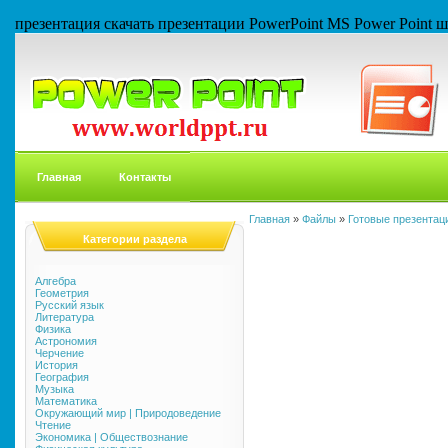
презентация скачать презентации PowerPoint MS Power Point
Главная
Контакты
Главная
»
Файлы
»
Готовые презентаци
Категории раздела
Алгебра
Геометрия
Русский язык
Литература
Физика
Астрономия
Черчение
История
География
Музыка
Математика
Окружающий мир | Природоведение
Чтение
Экономика | Обществознание