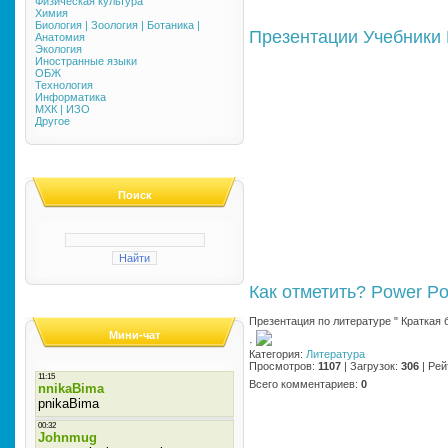
Физическая культура
Химия
Биология | Зоология | Ботаника |
Презентации
Учебники
Анатомия
Экология
Иностранные языки
ОБЖ
Технология
Информатика
МХК | ИЗО
Другое
Поиск
Как отметить?
Power Po
Презентация по литературе " Краткая 
Мини-чат
·
Категория
:
Литература
Просмотров
:
1107
|
Загрузок
:
306
|
Рей
Всего комментариев
:
0