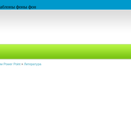
 шаблоны фоны фон
и Power Point
»
Литература