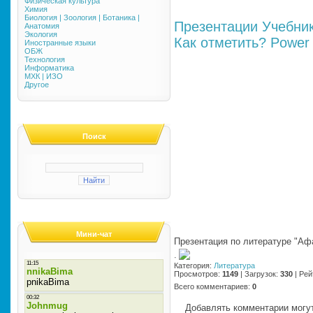
Физическая культура
Химия
Биология | Зоология | Ботаника |
Презентации
Учебни
Анатомия
Экология
Как отметить?
Power 
Иностранные языки
ОБЖ
Технология
Информатика
МХК | ИЗО
Другое
Поиск
Мини-чат
Презентация по литературе "А
·
Категория
:
Литература
Просмотров
:
1149
|
Загрузок
:
330
|
Рей
Всего комментариев
:
0
Добавлять комментарии могут