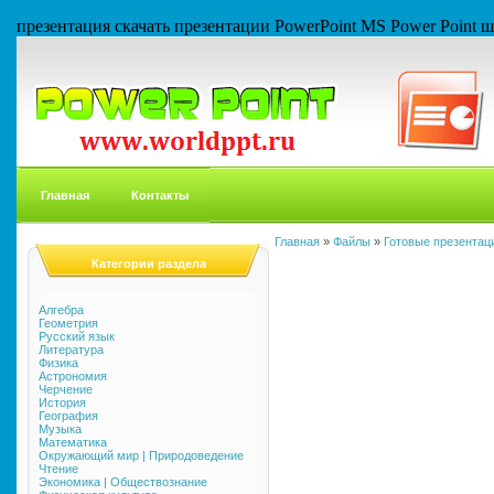
презентация скачать презентации PowerPoint MS Power Point
Главная
Контакты
Главная
»
Файлы
»
Готовые презентаци
Категории раздела
Алгебра
Геометрия
Русский язык
Литература
Физика
Астрономия
Черчение
История
География
Музыка
Математика
Окружающий мир | Природоведение
Чтение
Экономика | Обществознание